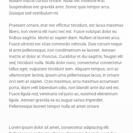
Nullam mattis cursus ornare. Nulla nec molestie erat.
Suspendisse nec gravida ante. Donec quis tempor arcu.
Quisque sed vestibulum mi.
Praesent ornare, erat nec efficitur tincidunt, est lacus maximus
libero, non viverra elit nunc nec est. Fusce volutpat dolor eu
finibus sagittis. Morbi ac sapien diam. Nullam id laoreet arcu.
Fusce ultrices est vitae commodo vehicula. Duis rutrum neque
id ante pellentesque, non condimentum ex laoreet. Aenean
mattis at dolor at rhoncus. Curabitur et dui sagittis, feugiat elit
sed, tincidunt nulla. Nulla dolor nunc, consectetur consectetur
tellus eget, vulputate tincidunt sem. Aliquam tempus, orci ac
ullamcorper lacinia, ipsum urna pellentesque lacus, in ornare
orci sem at sapien. Cras maximus, arcu maximus accumsan
porta, diam velit bibendum odio, non blandit ante dui sed est.
Fusce ligula nisl, venenatis vel justo ac, euismod elementum
ligula. Aenean gravida ex eu augue varius imperdiet.
Pellentesque laoreet tempor nulla sit amet ornare.
Lorem ipsum dolor sit amet, consectetur adipiscing elit.