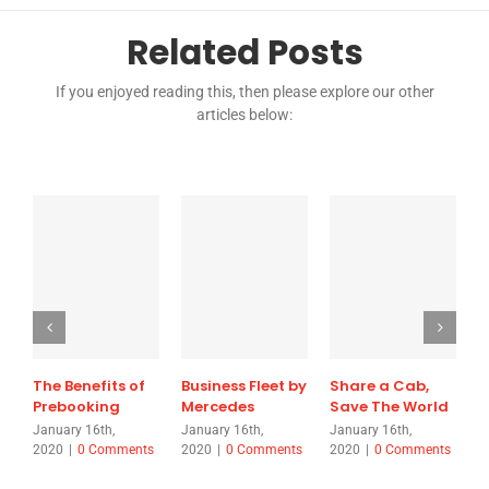
Related Posts
If you enjoyed reading this, then please explore our other
articles below:
The Benefits of
Business Fleet by
Share a Cab,
C
Prebooking
Mercedes
Save The World
D
January 16th,
January 16th,
January 16th,
J
2020
|
0 Comments
2020
|
0 Comments
2020
|
0 Comments
2
C