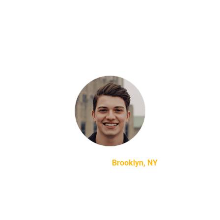
Testimonials
“Lorem ipsum dolor sit amet, consectetur adipiscing
elit, sed do eiusmod tempor incididunt ut labore et
dolore magna aliqua.”
Mike Smith –
Brooklyn, NY