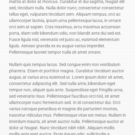
mattis at dolor at rhoncus. Curabitur et dui sagittis, feugiat elit
sed, tincidunt nulla. Nulla dolor nunc, consectetur consectetur
tellus eget, vulputate tincidunt sem. Aliquam tempus, orci ac
ullamcorper lacinia, ipsum urna pellentesque lacus, in ornare
orci sem at sapien. Cras maximus, arcu maximus accumsan
porta, diam velit bibendum odio, non blandit ante dui sed est.
Fusce ligula nisl, venenatis vel justo ac, euismod elementum
ligula. Aenean gravida ex eu augue varius imperdiet.
Pellentesque laoreet tempor nulla sit amet ornare.
Nullam quis tempus lacus. Sed congue enim non vestibulum
pharetra. Etiam et porttitor magna. Curabitur tincidunt auctor
augue, at varius arcu euismod ut. Lorem ipsum dolor sit amet,
consectetur adipiscing elit. Sed nulla ante, bibendum eget
tempor non, aliquet quis ante. Suspendisse eget fringilla urna,
sed venenatis risus. Pellentesque faucibus orci nisl, sit amet
ullamcorper nunc fermentum sed. In id consectetur dui. Orci
varius natoque penatibus et magnis dis parturient montes,
nascetur ridiculus mus. Pellentesque vitae est metus. Nullam in
interdum mauris, sit amet auctor nulla. Pellentesque auctor at
dolor ut feugiat. Nunc tincidunt nibh nibh. Aliquam mollis
mollis ante eget auctor. Proin ipsum odio, sollicitudin a